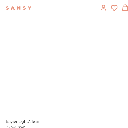
Блуза Light/Лайт
SS2602UOSW