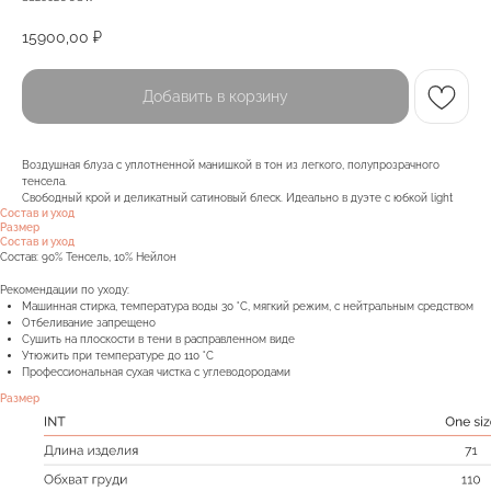
15900,00
₽
Добавить в корзину
Воздушная блуза с уплотненной манишкой в тон из легкого, полупрозрачного
тенсела.
Свободный крой и деликатный сатиновый блеск. Идеально в дуэте с юбкой light
Состав и уход
Размер
Состав и уход
Состав: 90% Тенсель, 10% Нейлон
Рекомендации по уходу:
Машинная стирка, температура воды 30 °C, мягкий режим, с нейтральным средством
Отбеливание запрещено
Сушить на плоскости в тени в расправленном виде
Утюжить при температуре до 110 °C
Профессиональная сухая чистка с углеводородами
Размер