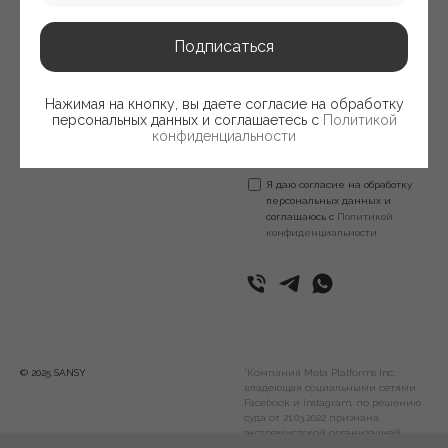
Реквизиты
Подписаться
Подписаться на
рассылку
Нажимая на кнопку, вы даете согласие на обработку
персональных данных и соглашаетесь c
Политикой
конфиденциальности
Я даю согласие на обработку
персональных данных и
соглашаюсь с
Политикой
конфиденциальности
© 2025 SANSY
*Компания Meta Platforms Inc.,
владеющая социальными сетями
Facebook и Instagram, по решению
суда от 21.03.2022 признана
экстремистской организацией,
ее деятельность на территории