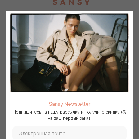
SANSY — проект, просвещенный нашей любви
к одежде.
Главные наши ценности — это актуальность вне
времени, комфорт и высокое качество.
Мы с большим трепетом относимся к выбору
материалов для изделий.
Бóльшую часть тканей для пошива мы закупаем
на итальянских стоках, поэтому все изделия
выпускаются в ограниченном количестве.
Любим простые, понятные формы, и иногда по-
своему прочитываем классические и привычные
силуэты, все наши изделия с легкостью миксуются
между собой.
Sansy Newsletter
Клиентам
Информация
Подпишитесь на нашу рассылку и получите скидку 5%
на ваш первый заказ!
Оплата
Публичная оферта
Доставка и возврат
Пользовательское соглашение
Электронная почта
Контакты
Политика конфиденциальности